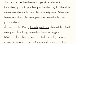
Toutefois, le lieutenant général du roi, 
Gordes, protégea les protestants, limitant le 
nombre de victimes dans la région. Mais un 
furieux désir de vengeance réveilla le parti 
protestant.
À partir de 1575, 
Lesdiguières
 devint le chef 
unique des Huguenots dans la région. 
Maître du Champsaur natal, Lesdiguières, 
dans sa marche vers Grenoble occupa La 
Mure en 1577, laquelle bien fortifiée devint 
alors le point de départ et de repli pour les 
incursions que les protestants menèrent en 
Grésivaudan.
Fort-Barraux
Le Fort Barraux, édifié au XVIe siècle, reste 
l’un des plus anciens forts bastionnés des 
Alpes. Témoin des défis inauguraux face aux 
protestants, des évolutions architecturales 