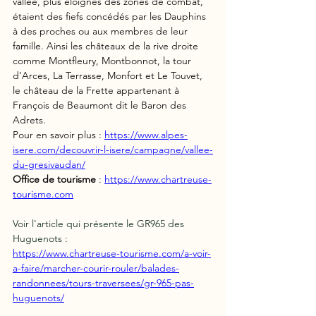
vallée, plus éloignés des zones de combat, 
étaient des fiefs concédés par les Dauphins 
à des proches ou aux membres de leur 
famille. Ainsi les châteaux de la rive droite 
comme Montfleury, Montbonnot, la tour 
d’Arces, La Terrasse, Monfort et Le Touvet, 
le château de la Frette appartenant à 
François de Beaumont dit le Baron des 
Adrets.
Pour en savoir plus : 
https://www.alpes-
isere.com/decouvrir-l-isere/campagne/vallee-
du-gresivaudan/
Office de tourisme
 : 
https://www.chartreuse-
tourisme.com
Voir l'article qui présente le GR965 des 
Huguenots :
https://www.chartreuse-tourisme.com/a-voir-
a-faire/marcher-courir-rouler/balades-
randonnees/tours-traversees/gr-965-pas-
huguenots/