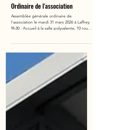
2026 - Assemblée Générale
Ordinaire de l'association
Assemblée générale ordinaire de
l'association le mardi 31 mars 2026 à Laffrey.
9h30 : Accueil à la salle polyvalente, 10 route
du lac à Laffrey. 10h : Assemblée générale
avec rapport moral, rapport d'activité,
rapport financier, projets... 12h30 : Déjeuner
au Piano du Lac, La Pivodière à Laffrey.
L'après-midi, promenade autour de la
statue de Napoléon et informations
historiques. Merci de remplir le bulletin
d'inscription si vous venez au déjeuner.