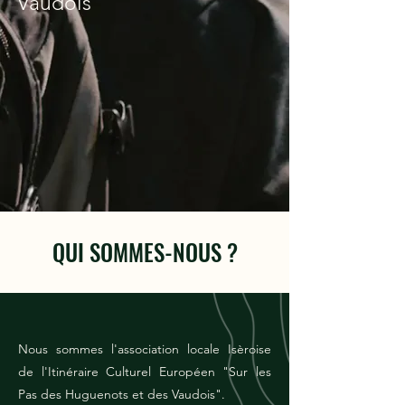
Vaudois"
QUI SOMMES-NOUS ?
Nous sommes l'association locale Isèroise
de l'Itinéraire Culturel Européen "Sur les
Pas des Huguenots et des Vaudois".