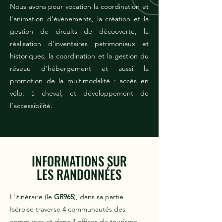
Nous avons pour vocation la coordination et
l'animation d’événements, la création et la
gestion de circuits de découverte, la
réalisation d'inventaires patrimoniaux et
historiques, la coordination et la gestion du
réseau d’hébergement et aussi la
promotion de la multimodalité : accès en
vélo, à cheval, et développement de
l’accessibilité.
INFORMATIONS SUR
LES RANDONNÉES
L'itinéraire (le
GR965
), dans sa partie
Iséroise traverse 4 communautés des
communes et donc 4 offices de tourisme.