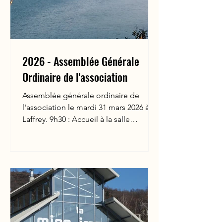
2026 - Assemblée Générale
Ordinaire de l'association
Assemblée générale ordinaire de
l'association le mardi 31 mars 2026 à
Laffrey. 9h30 : Accueil à la salle
polyvalente, 10 route du lac à Laffrey.
10h : Assemblée générale avec rapport
moral, rapport d'activité, rapport
financier, projets... 12h30 : Déjeuner au
Piano du Lac, La Pivodière à Laffrey.
L'après-midi, promenade autour de la
statue de Napoléon et informations
historiques. Merci de remplir le