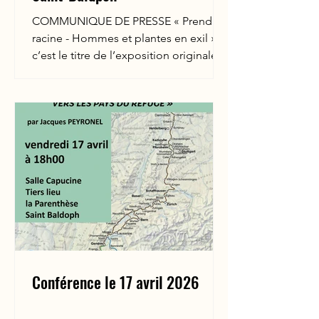
COMMUNIQUE DE PRESSE « Prendre
racine - Hommes et plantes en exil »,
c’est le titre de l’exposition originale à
découvrir du 7 avril au 27 mai 2026 à la
bibliothèque tiers-lieu La parenthèse, à
Saint-Baldoph. Elle est proposée par la
fédération française « Sur les pas des
huguenots et des Vaudois ». Elle
retrace l’exil de près de 200 000
Huguenots après la révocation de
l’édit de Nantes en 1685, mettant en
lumière leur migration et les savoir-
faire qu’ils ont emportés, notamm
Conférence le 17 avril 2026