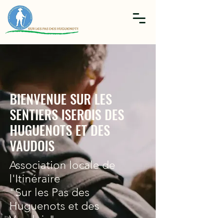
BIENVENUE SUR LES
SENTIERS ISEROIS DES
HUGUENOTS ET DES
VAUDOIS
Association locale de
l'Itinéraire
"Sur les Pas des
Huguenots et des